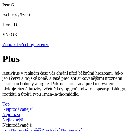
Petr G.
rychlé vyřízení
Horst D.
Vše OK
Zobrazit všechny recenze
Plus
Antivirus v reálném čase vás chrání před běžnými hrozbami, jako
jsou červi a trojské koně, a také před sofistikovanějšími hrozbami,
jako jsou botnety a rogue. Pokročilá ochrana před malwarem
blokuje různé hrozby, včetně keyloggerů, adwaru, spear-phishingu,
rootkitů a útoků typu „man-in-the-middle.
Top
Nejprodávanější
Nejdražší
Nejlevnější
Nejprodávanější
Top
Nejprodávanější
Nejdražší
Nejlevnější