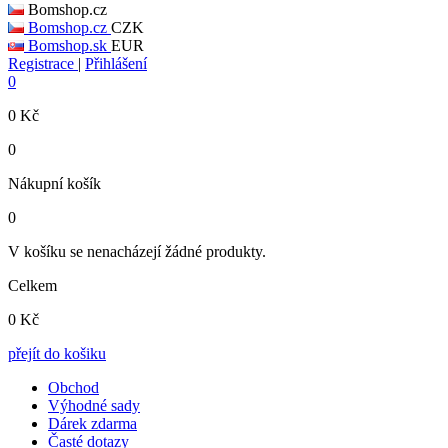
Bomshop.cz
Bomshop.cz
CZK
Bomshop.sk
EUR
Registrace
|
Přihlášení
0
0
Kč
0
Nákupní košík
0
V košíku se nenacházejí žádné produkty.
Celkem
0
Kč
přejít do košiku
Obchod
Výhodné sady
Dárek zdarma
Časté dotazy