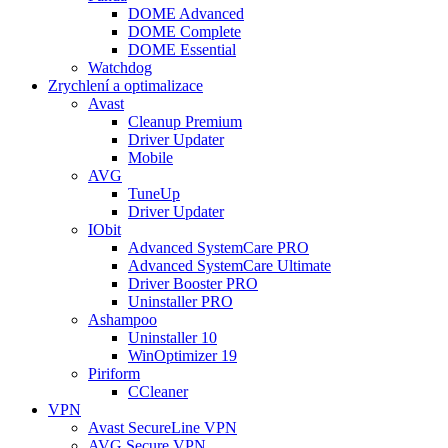
DOME Advanced
DOME Complete
DOME Essential
Watchdog
Zrychlení a optimalizace
Avast
Cleanup Premium
Driver Updater
Mobile
AVG
TuneUp
Driver Updater
IObit
Advanced SystemCare PRO
Advanced SystemCare Ultimate
Driver Booster PRO
Uninstaller PRO
Ashampoo
Uninstaller 10
WinOptimizer 19
Piriform
CCleaner
VPN
Avast SecureLine VPN
AVG Secure VPN