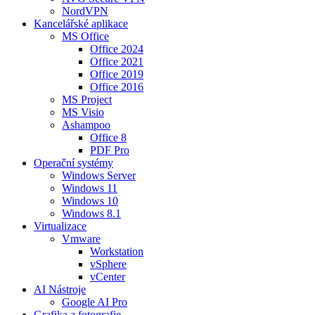
NordVPN
Kancelářské aplikace
MS Office
Office 2024
Office 2021
Office 2019
Office 2016
MS Project
MS Visio
Ashampoo
Office 8
PDF Pro
Operační systémy
Windows Server
Windows 11
Windows 10
Windows 8.1
Virtualizace
Vmware
Workstation
vSphere
vCenter
AI Nástroje
Google AI Pro
Grafika a fotografie