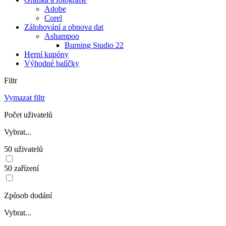
Adobe
Corel
Zálohování a obnova dat
Ashampoo
Burning Studio 22
Herní kupóny
Výhodné balíčky
Filtr
Vymazat filtr
Počet uživatelů
Vybrat...
50 uživatelů
50 zařízení
Způsob dodání
Vybrat...