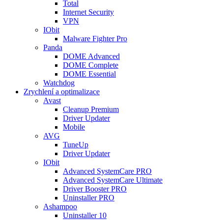
Total
Internet Security
VPN
IObit
Malware Fighter Pro
Panda
DOME Advanced
DOME Complete
DOME Essential
Watchdog
Zrychlení a optimalizace
Avast
Cleanup Premium
Driver Updater
Mobile
AVG
TuneUp
Driver Updater
IObit
Advanced SystemCare PRO
Advanced SystemCare Ultimate
Driver Booster PRO
Uninstaller PRO
Ashampoo
Uninstaller 10