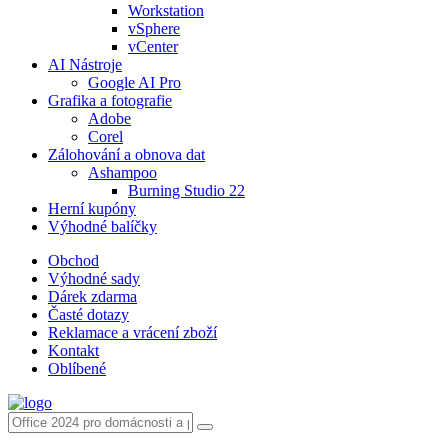
Workstation
vSphere
vCenter
AI Nástroje
Google AI Pro
Grafika a fotografie
Adobe
Corel
Zálohování a obnova dat
Ashampoo
Burning Studio 22
Herní kupóny
Výhodné balíčky
Obchod
Výhodné sady
Dárek zdarma
Časté dotazy
Reklamace a vrácení zboží
Kontakt
Oblíbené