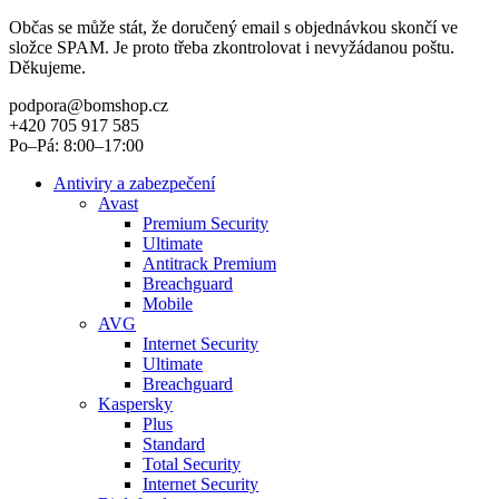
Občas se může stát, že doručený email s objednávkou skončí ve
složce SPAM. Je proto třeba zkontrolovat i nevyžádanou poštu.
Děkujeme.
podpora@bomshop.cz
+420 705 917 585
Po–Pá: 8:00–17:00
Antiviry a zabezpečení
Avast
Premium Security
Ultimate
Antitrack Premium
Breachguard
Mobile
AVG
Internet Security
Ultimate
Breachguard
Kaspersky
Plus
Standard
Total Security
Internet Security