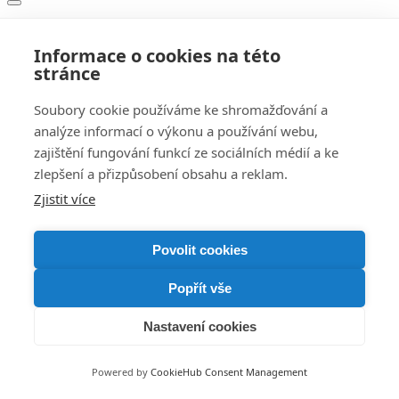
Kaspersky Plus 5 zařízení, 2 roky
Informace o cookies na této
stránce
1899
Kč
Soubory cookie používáme ke shromažďování a
analýze informací o výkonu a používání webu,
Kaspersky Plus 10 zařízení, 1 rok
zajištění fungování funkcí ze sociálních médií a ke
zlepšení a přizpůsobení obsahu a reklam.
1299
Kč
Zjistit více
Povolit cookies
Informace pro zákazníky
Kontakt
Časté dotazy
Obchodní podmínky
Ochrana osobních údajů
Popřít vše
Postup pro podávání stížností
Reklamace a vrácení zboží
O nás
Nastavení cookies
Platobní metody
Blik, GoPay, VISA, Mastercard, Maestro, Paypal, Bankovní převod
Powered by
CookieHub Consent Management