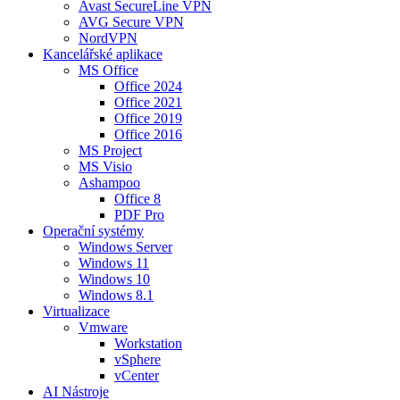
Avast SecureLine VPN
AVG Secure VPN
NordVPN
Kancelářské aplikace
MS Office
Office 2024
Office 2021
Office 2019
Office 2016
MS Project
MS Visio
Ashampoo
Office 8
PDF Pro
Operační systémy
Windows Server
Windows 11
Windows 10
Windows 8.1
Virtualizace
Vmware
Workstation
vSphere
vCenter
AI Nástroje