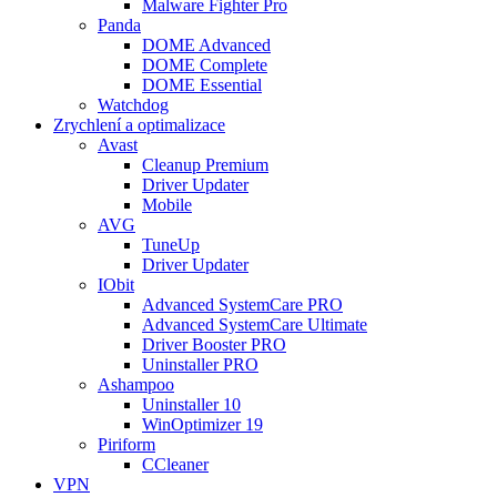
Malware Fighter Pro
Panda
DOME Advanced
DOME Complete
DOME Essential
Watchdog
Zrychlení a optimalizace
Avast
Cleanup Premium
Driver Updater
Mobile
AVG
TuneUp
Driver Updater
IObit
Advanced SystemCare PRO
Advanced SystemCare Ultimate
Driver Booster PRO
Uninstaller PRO
Ashampoo
Uninstaller 10
WinOptimizer 19
Piriform
CCleaner
VPN