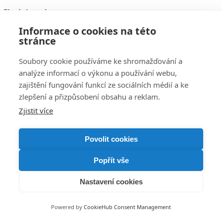
Platobní metody
Informace o cookies na této
Blik, GoPay, VISA, Mastercard, Maestro, Paypal, Bankovní převod
stránce
Soubory cookie používáme ke shromažďování a
Sledujte nás
analýze informací o výkonu a používání webu,
zajištění fungování funkcí ze sociálních médií a ke
Facebook
Instagram
zlepšení a přizpůsobení obsahu a reklam.
Zákaznický servis
Zjistit více
Dopravní podmínky
Platba
Povolit cookies
Potřebujete poradit?
Popřít vše
Nastavení cookies
Alexej
Zákaznický servis
Powered by
CookieHub Consent Management
Kontaktujte nás