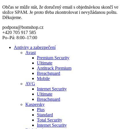
Občas se může stát, že doručený email s objednávkou skončí ve
složce SPAM. Je proto třeba zkontrolovat i nevyžádanou poštu.
Děkujeme.
podpora@bomshop.cz
+420 705 917 585
Po–Pá: 8:00–17:00
Antiviry a zabezpečení
Avast
Premium Security
Ultimate
Antitrack Premium
Breachguard
Mobile
AVG
Internet Security
Ultimate
Breachguard
Kaspersky
Plus
Standard
Total Security
Internet Security