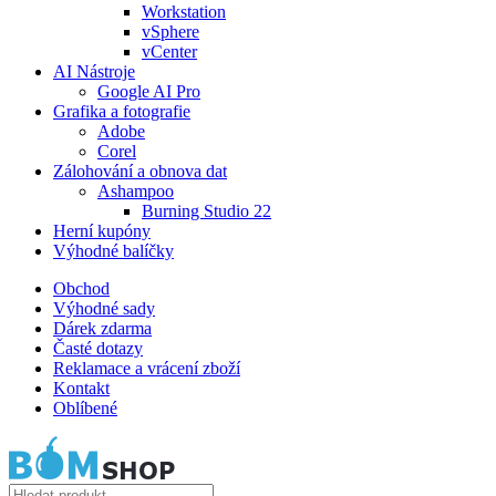
Workstation
vSphere
vCenter
AI Nástroje
Google AI Pro
Grafika a fotografie
Adobe
Corel
Zálohování a obnova dat
Ashampoo
Burning Studio 22
Herní kupóny
Výhodné balíčky
Obchod
Výhodné sady
Dárek zdarma
Časté dotazy
Reklamace a vrácení zboží
Kontakt
Oblíbené