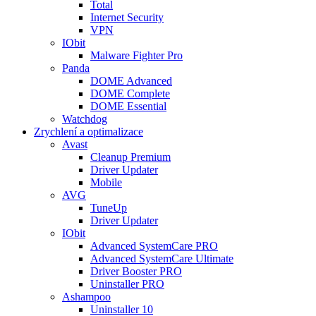
Total
Internet Security
VPN
IObit
Malware Fighter Pro
Panda
DOME Advanced
DOME Complete
DOME Essential
Watchdog
Zrychlení a optimalizace
Avast
Cleanup Premium
Driver Updater
Mobile
AVG
TuneUp
Driver Updater
IObit
Advanced SystemCare PRO
Advanced SystemCare Ultimate
Driver Booster PRO
Uninstaller PRO
Ashampoo
Uninstaller 10