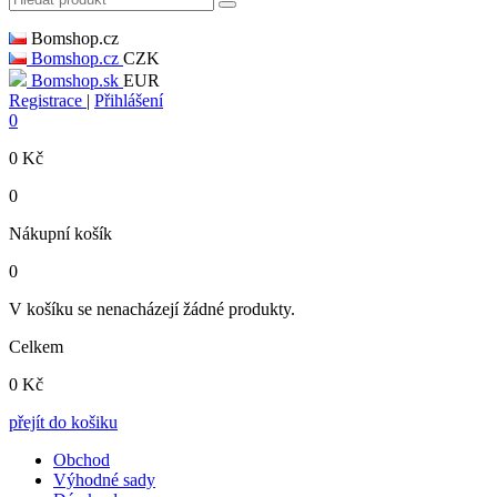
Bomshop.cz
Bomshop.cz
CZK
Bomshop.sk
EUR
Registrace
|
Přihlášení
0
0
Kč
0
Nákupní košík
0
V košíku se nenacházejí žádné produkty.
Celkem
0
Kč
přejít do košiku
Obchod
Výhodné sady