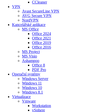
CCleaner
VPN
Avast SecureLine VPN
AVG Secure VPN
NordVPN
Kancelářské aplikace
MS Office
Office 2024
Office 2021
Office 2019
Office 2016
MS Project
MS Visio
Ashampoo
Office 8
PDF Pro
Operační systémy
Windows Server
Windows 11
Windows 10
Windows 8.1
Virtualizace
Vmware
Workstation
vSphere