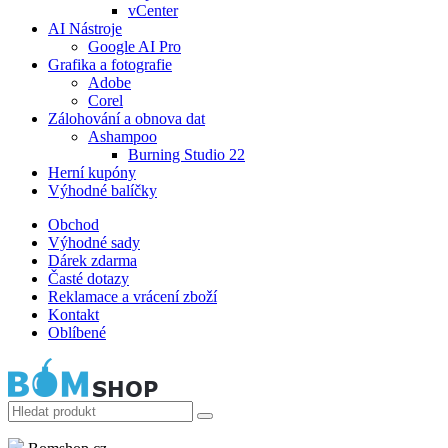
vCenter
AI Nástroje
Google AI Pro
Grafika a fotografie
Adobe
Corel
Zálohování a obnova dat
Ashampoo
Burning Studio 22
Herní kupóny
Výhodné balíčky
Obchod
Výhodné sady
Dárek zdarma
Časté dotazy
Reklamace a vrácení zboží
Kontakt
Oblíbené