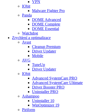
VPN
IObit
Malware Fighter Pro
Panda
DOME Advanced
DOME Complete
DOME Essential
Watchdog
Zrychlení a optimalizace
Avast
Cleanup Premium
Driver Updater
Mobile
AVG
TuneUp
Driver Updater
IObit
Advanced SystemCare PRO
Advanced SystemCare Ultimate
Driver Booster PRO
Uninstaller PRO
Ashampoo
Uninstaller 10
WinOptimizer 19
Piriform