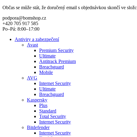
Občas se může stát, že doručený email s objednávkou skončí ve slož
podpora@bomshop.cz
+420 705 917 585
Po–Pá: 8:00–17:00
Antiviry a zabezpečení
Avast
Premium Security
Ultimate
Antitrack Premium
Breachguard
Mobile
AVG
Internet Security
Ultimate
Breachguard
Kaspersky
Plus
Standard
Total Security
Internet Security
Bitdefender
Internet Security