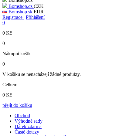
Bomshop.cz
Bomshop.cz
CZK
Bomshop.sk
EUR
Registrace
|
Přihlášení
0
0
Kč
0
Nákupní košík
0
V košíku se nenacházejí žádné produkty.
Celkem
0
Kč
přejít do košiku
Obchod
Výhodné sady
Dárek zdarma
Časté dotazy