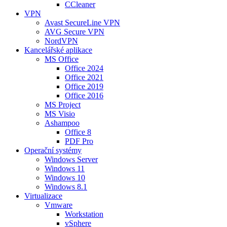
CCleaner
VPN
Avast SecureLine VPN
AVG Secure VPN
NordVPN
Kancelářské aplikace
MS Office
Office 2024
Office 2021
Office 2019
Office 2016
MS Project
MS Visio
Ashampoo
Office 8
PDF Pro
Operační systémy
Windows Server
Windows 11
Windows 10
Windows 8.1
Virtualizace
Vmware
Workstation
vSphere