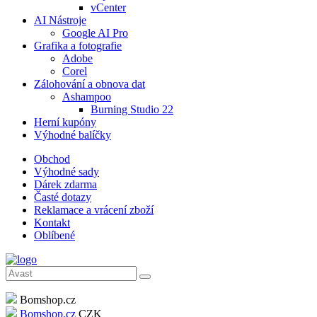
vCenter
AI Nástroje
Google AI Pro
Grafika a fotografie
Adobe
Corel
Zálohování a obnova dat
Ashampoo
Burning Studio 22
Herní kupóny
Výhodné balíčky
Obchod
Výhodné sady
Dárek zdarma
Časté dotazy
Reklamace a vrácení zboží
Kontakt
Oblíbené
Bomshop.cz
Bomshop.cz
CZK