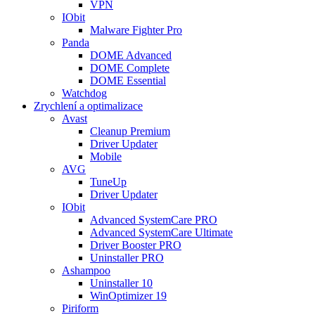
VPN
IObit
Malware Fighter Pro
Panda
DOME Advanced
DOME Complete
DOME Essential
Watchdog
Zrychlení a optimalizace
Avast
Cleanup Premium
Driver Updater
Mobile
AVG
TuneUp
Driver Updater
IObit
Advanced SystemCare PRO
Advanced SystemCare Ultimate
Driver Booster PRO
Uninstaller PRO
Ashampoo
Uninstaller 10
WinOptimizer 19
Piriform