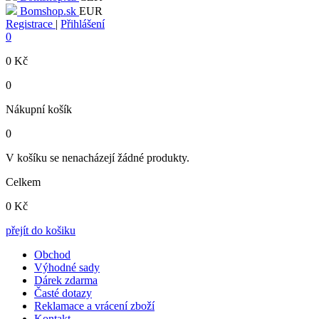
Bomshop.sk
EUR
Registrace
|
Přihlášení
0
0
Kč
0
Nákupní košík
0
V košíku se nenacházejí žádné produkty.
Celkem
0
Kč
přejít do košiku
Obchod
Výhodné sady
Dárek zdarma
Časté dotazy
Reklamace a vrácení zboží
Kontakt