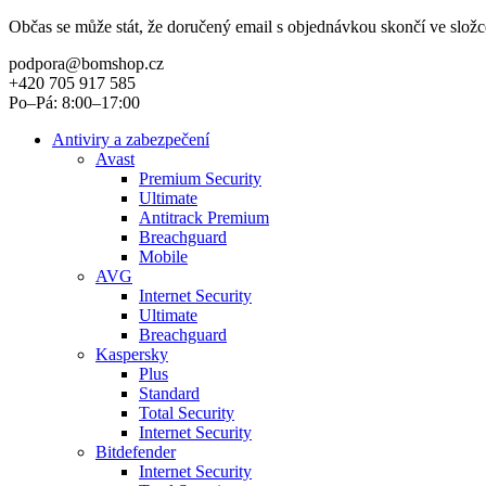
Občas se může stát, že doručený email s objednávkou skončí ve slož
podpora@bomshop.cz
+420 705 917 585
Po–Pá: 8:00–17:00
Antiviry a zabezpečení
Avast
Premium Security
Ultimate
Antitrack Premium
Breachguard
Mobile
AVG
Internet Security
Ultimate
Breachguard
Kaspersky
Plus
Standard
Total Security
Internet Security
Bitdefender
Internet Security